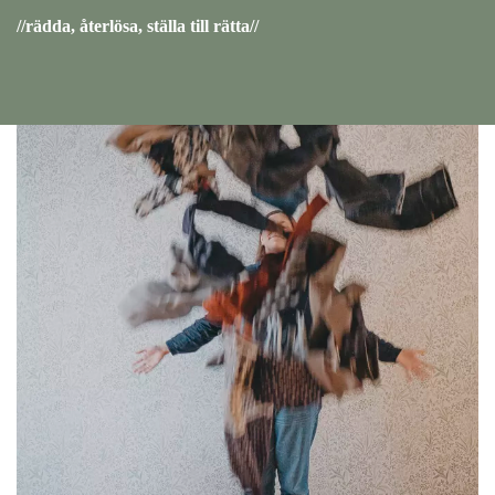
//rädda, återlösa, ställa till rätta//