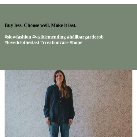
Buy less. Choose well. Make it last.
#slowfashion #visiblemending #hållbargarderob
#lovedclotheslast #creationcare #hope