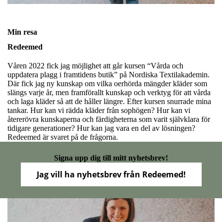
Min resa
Redeemed
Våren 2022 fick jag möjlighet att går kursen “Vårda och
uppdatera plagg i framtidens butik” på Nordiska Textilakademin.
Där fick jag ny kunskap om vilka oerhörda mängder kläder som
slängs varje år, men framförallt kunskap och verktyg för att vårda
och laga kläder så att de håller längre. Efter kursen snurrade mina
tankar. Hur kan vi rädda kläder från sophögen? Hur kan vi
återerövra kunskaperna och färdigheterna som varit självklara för
tidigare generationer? Hur kan jag vara en del av lösningen?
Redeemed är svaret på de frågorna.
Signa upp dig till mitt nyhetsbrev!
Jag vill ha nyhetsbrev från Redeemed!