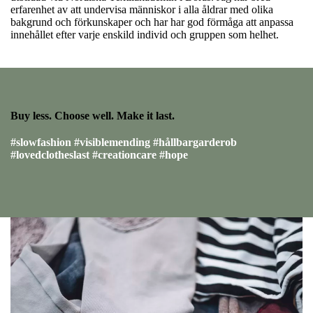
erfarenhet av att undervisa människor i alla åldrar med olika
bakgrund och förkunskaper och har har god förmåga att anpassa
innehållet efter varje enskild individ och gruppen som helhet.
Buy less. Choose well. Make it last.
#slowfashion #visiblemending #hållbargarderob
#lovedclotheslast #creationcare #hope