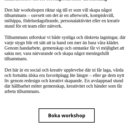
Den här workshopen riktar sig till er som vill skapa något
tillsammans – oavsett om det är en afterwork, kompiskväll,
möhippa, födelsedagsfirande, personalaktivitet eller en kreativ
stund för ett team eller nätverk.
Tillsammans utforskar vi både synliga och diskreta lagningar, där
varje stygn blir ett sätt att ta hand om mer än bara våra kläder.
Genom handarbete, gemenskap och omtanke får vi möjlighet att
sakta ner, vara närvarande och skapa något meningsfullt
tillsammans.
Det här är en social och kreativ upplevelse där ni får laga, vårda
och fortsätta älska era favoritplagg lite längre – eller ge dem nytt
liv genom redesign och kreativt skapande. En avslappnad stund
där hållbarhet möter gemenskap, kreativitet och händer som får
arbeta tillsammans.
Boka workshop